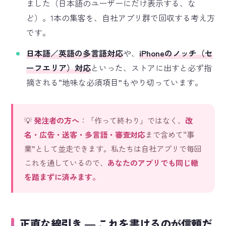
ました（日本語のユーザーにだけ表示する、な
ど）。1本の集客を、自社アプリ群で回収する考え方
です。
日本語／英語の多言語対応
や、
iPhoneのノッチ（セ
ーフエリア）対応
といった、ストアに出すと必ず指
摘される“地味な必須項目”もやり切っています。
💡
発注者の方へ
：「作って終わり」ではなく、
改
名・広告・送客・多言語・審査対応
まで含めて“事
業”として並走できます。私たちは自社アプリで毎回
これを通しているので、
あなたのアプリでも同じ轍
を踏まずに済みます。
正直な線引き ― これを書けるのが信頼だ