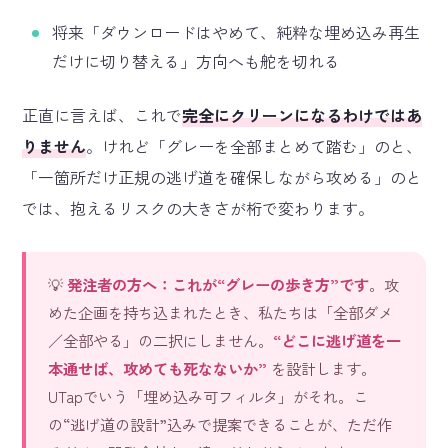
将来「ダウンロードはやめて、純粋な埋め込み再生
だけに切り替える」方向へも舵を切れる
正直に言えば、これで
完全にクリーンになるわけではあ
りません
。けれど「グレーを全部まとめて踏む」のと、
「一箇所だけ正規の逃げ道を確保しながら攻める」のと
では、抱えるリスクの大きさが桁で変わります。
💡
発注者の方へ：これが“グレーの歩き方”です
。攻
めた企画を持ち込まれたとき、私たちは「全部ダメ
／全部やる」の二択にしません。
“どこに逃げ道を一
本通せば、攻めても死なないか”
を設計します。
UTapでいう「埋め込み可フィルタ」がそれ。こ
の“逃げ道の設計”込みで提案できることが、ただ作