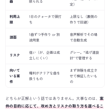
曲
限られる
定）
利用上
1日のクォータで頭打
上限なし（裏側の
限
ち
作りで回避）
1曲ずつ手作り or 別
音声解析でその場
譜面
途用意
で自動生成
低い（が、企画は成
グレー。“逃げ道設
リスク
立しにくい）
計”で管理する
向いて
まず体験を成立さ
権利がクリアな曲を
いる案
せて検証したいも
扱うもの
件
の
どちらが正解という話ではありません。大事なのは、
案
件の目的に応じて、攻め方とリスクの取り方を選べるこ