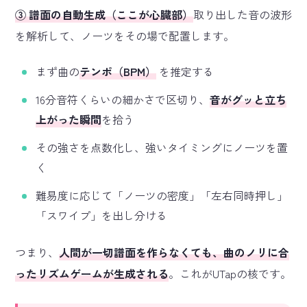
③ 譜面の自動生成（ここが心臓部）
取り出した音の波形
を解析して、ノーツをその場で配置します。
まず曲の
テンポ（BPM）
を推定する
16分音符くらいの細かさで区切り、
音がグッと立ち
上がった瞬間
を拾う
その強さを点数化し、強いタイミングにノーツを置
く
難易度に応じて「ノーツの密度」「左右同時押し」
「スワイプ」を出し分ける
つまり、
人間が一切譜面を作らなくても、曲のノリに合
ったリズムゲームが生成される
。これがUTapの核です。