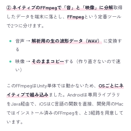
② ネイティブのFFmpegで「音」と「映像」に分解
取得
したデータを端末に落とし、
FFmpeg
という定番ツール
で2つに分けます。
音声 →
解析用の生の波形データ（WAV）
に変換す
る
映像 →
そのままコピー
する（作り直さないので速
い）
このFFmpegはUnity単体では動かないため、
OSごとにネ
イティブで組み込み
ました。Androidは専用ライブラリ
をJava経由で、iOSはC言語の関数を直接、開発用のMac
ではインストール済みのFFmpegを、と3経路を用意して
います。