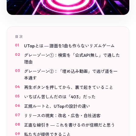
目次
UTapとは ― 譜面を1曲も作らないリズムゲーム
グレーゾーン①：検索を「公式API無し」で通した
理由
グレーゾーン②：「埋め込み動画」で逃げ道を一
本通す
再生ボタンを押してから、裏で起きていること
いちばん苦しんだのは「403」だった
正規ルートと、UTapの設計の違い
リリースの現実：改名・広告・自社送客
正直な線引き ― これを書けるのが信頼だと思う
私たちが提供できること